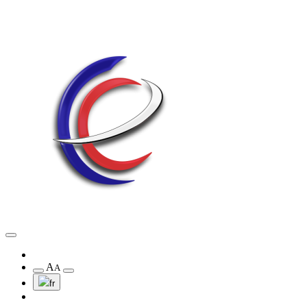
A
A
fr